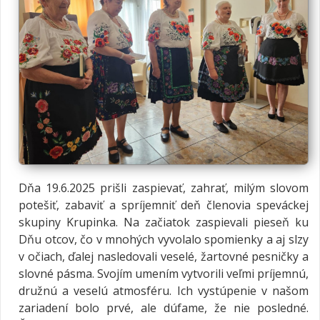
Dňa 19.6.2025 prišli zaspievať, zahrať, milým slovom
potešiť, zabaviť a spríjemniť deň členovia speváckej
skupiny Krupinka. Na začiatok zaspievali pieseň ku
Dňu otcov, čo v mnohých vyvolalo spomienky a aj slzy
v očiach, ďalej nasledovali veselé, žartovné pesničky a
slovné pásma. Svojím umením vytvorili veľmi príjemnú,
družnú a veselú atmosféru. Ich vystúpenie v našom
zariadení bolo prvé, ale dúfame, že nie posledné.