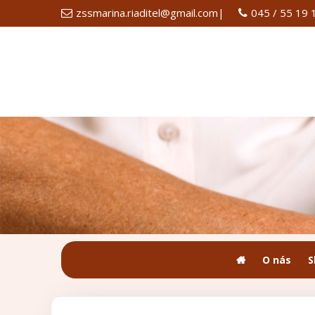
zssmarina.riaditel@gmail.com
|
045 / 55 19 
O nás
S