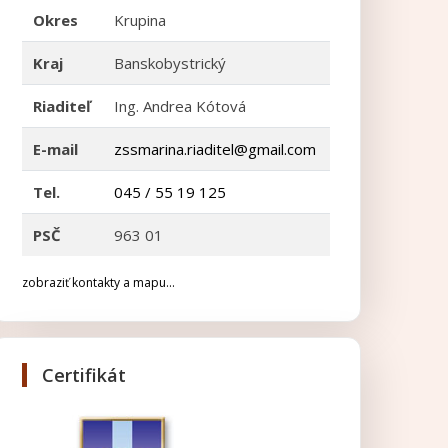
Okres
Krupina
Kraj
Banskobystrický
Riaditeľ
Ing. Andrea Kótová
E-mail
zssmarina.riaditel@gmail.com
Tel.
045 / 55 19 125
PSČ
963 01
zobraziť kontakty a mapu...
Certifikát