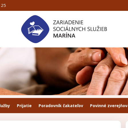
125
lužby
Prijatie
Poradovník čakateľov
Povinné zverejňov