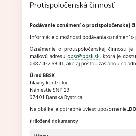
Protispoločenská činnosť
Podávanie oznámení o protispoločenskej či
Informácie o možnosti podávania oznámení o p
Oznámenie o protispoločenskej činnosti je
mailovú adresu
opsc@bbsk.sk
, ktorá je dost
048 / 432 59 41, ako aj poštou zaslanou na adr
Úrad BBSK
hlavný kontrolór
Námestie SNP 23
974 01 Banská Bystrica
Na obálke je potrebné uviesť upozornenie
„DO
Priložené dokumenty
Názov