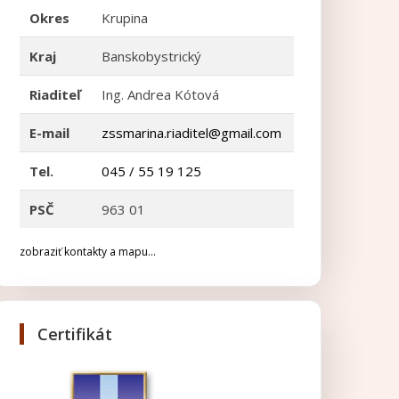
Okres
Krupina
Kraj
Banskobystrický
Riaditeľ
Ing. Andrea Kótová
E-mail
zssmarina.riaditel@gmail.com
Tel.
045 / 55 19 125
PSČ
963 01
zobraziť kontakty a mapu...
Certifikát