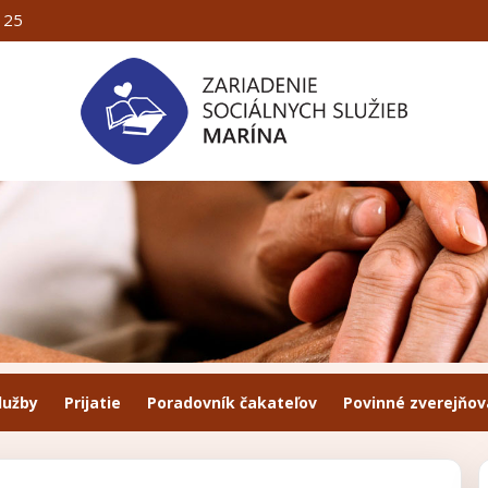
125
lužby
Prijatie
Poradovník čakateľov
Povinné zverejňov