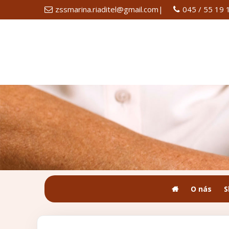
zssmarina.riaditel@gmail.com
|
045 / 55 19 
O nás
S