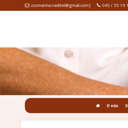
zssmarina.riaditel@gmail.com
|
045 / 55 19 
O nás
S