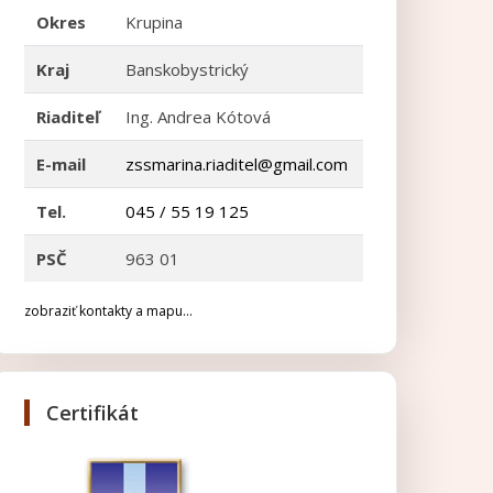
Okres
Krupina
Kraj
Banskobystrický
Riaditeľ
Ing. Andrea Kótová
E-mail
zssmarina.riaditel@gmail.com
Tel.
045 / 55 19 125
PSČ
963 01
zobraziť kontakty a mapu...
Certifikát