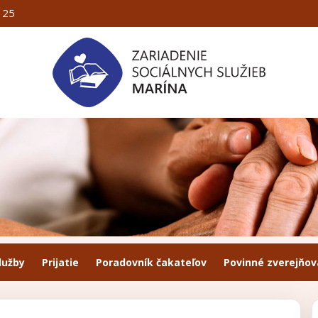
125
lužby
Prijatie
Poradovník čakateľov
Povinné zverejňov